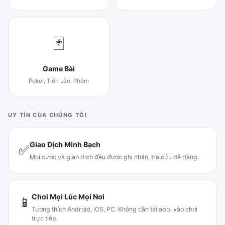
🃏
Game Bài
Poker, Tiến Lên, Phỏm
UY TÍN CỦA CHÚNG TÔI
Giao Dịch Minh Bạch
✅
Mọi cược và giao dịch đều được ghi nhận, tra cứu dễ dàng.
Chơi Mọi Lúc Mọi Nơi
📱
Tương thích Android, iOS, PC. Không cần tải app, vào chơi
trực tiếp.