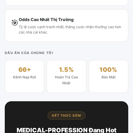
Odds Cao Nhất Thị Trường
🎯
Tỷ lệ cược cạnh tranh nhất, thắng cược nhận thưởng cao hơn
các nhà cái khác.
DẤU ẤN CỦA CHÚNG TÔI
66+
1.5%
100%
Kênh Nạp Rút
Hoàn Trả Cao
Bảo Mật
Nhất
KẾT THÚC SỚM
MEDICAL-PROFESSION Đang Hot