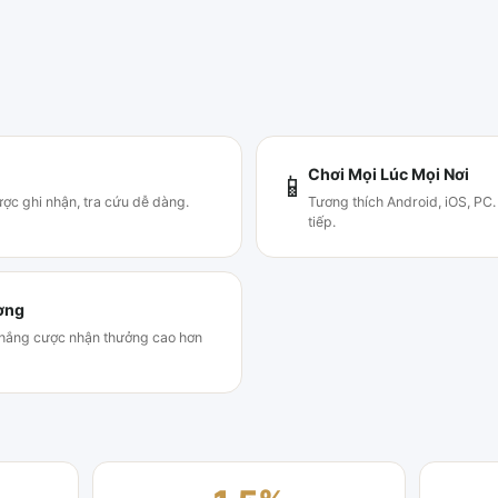
Chơi Mọi Lúc Mọi Nơi
📱
ợc ghi nhận, tra cứu dễ dàng.
Tương thích Android, iOS, PC.
tiếp.
ờng
 thắng cược nhận thưởng cao hơn