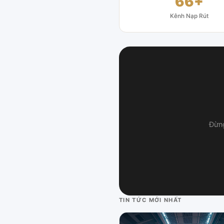
66+
Kênh Nạp Rút
Đừng
TIN TỨC MỚI NHẤT