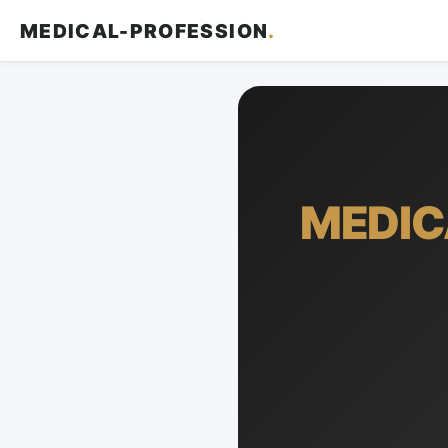
MEDICAL-PROFESSION
.
MEDIC