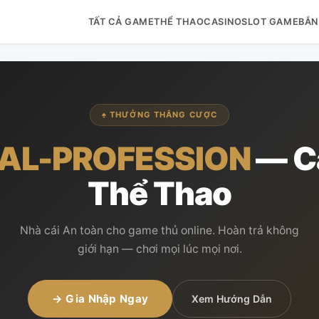
TẤT CẢ GAME
THỂ THAO
CASINO
SLOT GAME
BẮN
♠ THƯỞNG THẮNG CƯỢC
AL-PROFESSION
— C
Thể Thao
Nhà cái An toàn cho game thủ online. Hoàn trả không
giới hạn — chơi mọi lúc mọi nơi.
→ Gia Nhập Ngay
Xem Hướng Dẫn