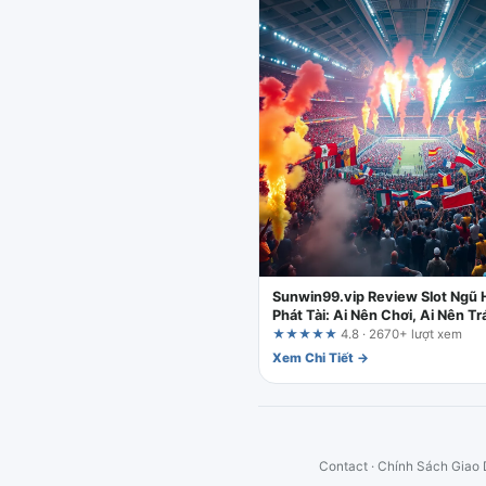
Sunwin99.vip Review Slot Ngũ
Phát Tài: Ai Nên Chơi, Ai Nên T
★★★★★
4.8 · 2670+ lượt xem
Xem Chi Tiết →
Contact
·
Chính Sách Giao 