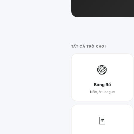
TẤT CẢ TRÒ CHƠI
🏐
Bóng Rổ
NBA, V-League
🃏