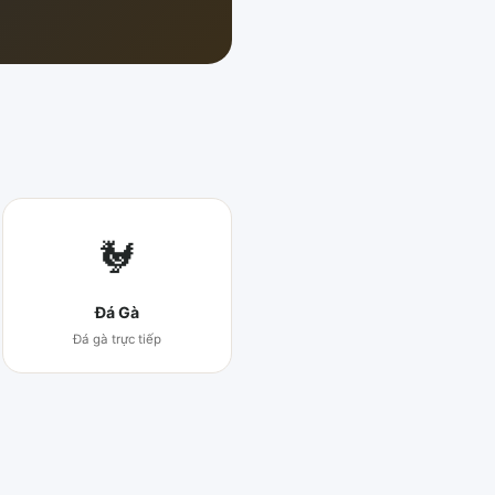
🐓
Đá Gà
Đá gà trực tiếp