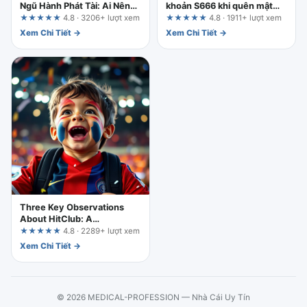
Ngũ Hành Phát Tài: Ai Nên
khoản S666 khi quên mật
Chơi, Ai Nên Tránh?
khẩu: Xử lý đúng tình
★★★★★
4.8 · 3206+ lượt xem
★★★★★
4.8 · 1911+ lượt xem
huống, tránh mất thời gian
Xem Chi Tiết →
Xem Chi Tiết →
Three Key Observations
About HitClub: A
Long‑Term User’s
★★★★★
4.8 · 2289+ lượt xem
Perspective on
Xem Chi Tiết →
Transparency, Speed and
Security
© 2026 MEDICAL-PROFESSION — Nhà Cái Uy Tín