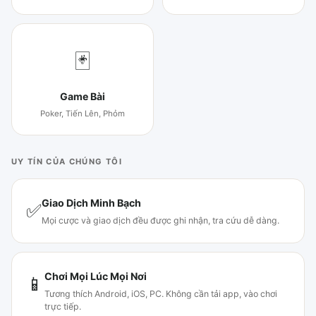
🃏
Game Bài
Poker, Tiến Lên, Phỏm
UY TÍN CỦA CHÚNG TÔI
Giao Dịch Minh Bạch
✅
Mọi cược và giao dịch đều được ghi nhận, tra cứu dễ dàng.
Chơi Mọi Lúc Mọi Nơi
📱
Tương thích Android, iOS, PC. Không cần tải app, vào chơi
trực tiếp.