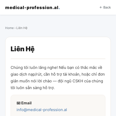
medical-profession.al
.
← Back
Home
› Liên Hệ
Liên Hệ
Chúng tôi luôn lắng nghe! Nếu bạn có thắc mắc về
giao dịch nạp/rút, cần hỗ trợ tài khoản, hoặc chỉ đơn
giản muốn nói lời chào — đội ngũ CSKH của chúng
tôi luôn sẵn sàng hỗ trợ.
📧 Email
info@medical-profession.al