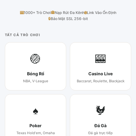
🎰
1000+ Trò Chơi
🏦
Nạp Rút Đa Kênh
🌐
Link Vào Ổn Định
🔒
Bảo Mật SSL 256-bit
TẤT CẢ TRÒ CHƠI
🏐
🎰
Bóng Rổ
Casino Live
NBA, V-League
Baccarat, Roulette, Blackjack
♠
🐓
Poker
Đá Gà
Texas Hold'em, Omaha
Đá gà trực tiếp