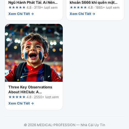
Ngũ Hành Phát Tài: Ai Nên
khoản S666 khi quên mật
Chơi, Ai Nên Tránh?
khẩu: Xử lý đúng tình
★★★★★
4.8 · 3119+ lượt xem
★★★★★
4.8 · 1865+ lượt xem
huống, tránh mất thời gian
Xem Chi Tiết →
Xem Chi Tiết →
Three Key Observations
About HitClub: A
Long‑Term User’s
★★★★★
4.8 · 2550+ lượt xem
Perspective on
Xem Chi Tiết →
Transparency, Speed and
Security
© 2026 MEDICAL-PROFESSION — Nhà Cái Uy Tín