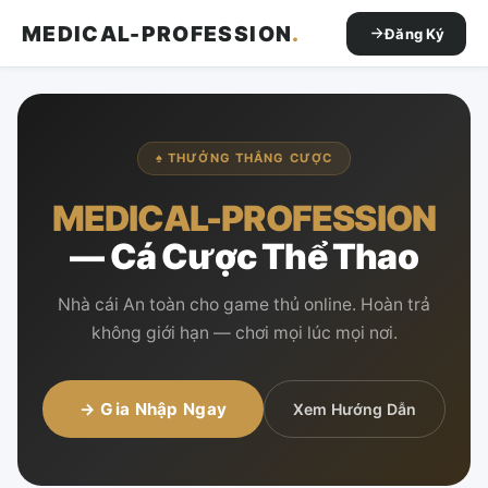
MEDICAL-PROFESSION
.
Đăng Ký
♠ THƯỞNG THẮNG CƯỢC
MEDICAL-PROFESSION
— Cá Cược Thể Thao
Nhà cái An toàn cho game thủ online. Hoàn trả
không giới hạn — chơi mọi lúc mọi nơi.
→ Gia Nhập Ngay
Xem Hướng Dẫn