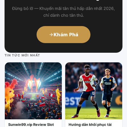
Đừng bỏ lỡ — Khuyến mãi tân thủ hấp dẫn nhất 2026,
chỉ dành cho tân thủ.
Khám Phá
TIN TỨC MỚI NHẤT
Sunwin99.vip Review Slot
Hướng dẫn khôi phục tài