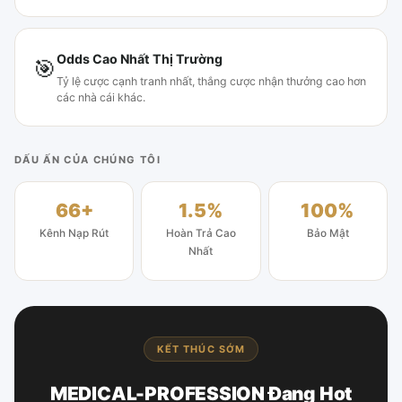
Odds Cao Nhất Thị Trường
🎯
Tỷ lệ cược cạnh tranh nhất, thắng cược nhận thưởng cao hơn
các nhà cái khác.
DẤU ẤN CỦA CHÚNG TÔI
66+
1.5%
100%
Kênh Nạp Rút
Hoàn Trả Cao
Bảo Mật
Nhất
KẾT THÚC SỚM
MEDICAL-PROFESSION Đang Hot