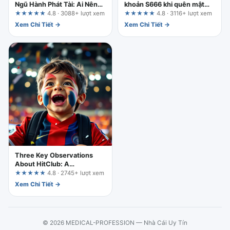
Ngũ Hành Phát Tài: Ai Nên
khoản S666 khi quên mật
Chơi, Ai Nên Tránh?
khẩu: Xử lý đúng tình
★★★★★
4.8 · 3088+ lượt xem
★★★★★
4.8 · 3116+ lượt xem
huống, tránh mất thời gian
Xem Chi Tiết →
Xem Chi Tiết →
Three Key Observations
About HitClub: A
Long‑Term User’s
★★★★★
4.8 · 2745+ lượt xem
Perspective on
Xem Chi Tiết →
Transparency, Speed and
Security
© 2026 MEDICAL-PROFESSION — Nhà Cái Uy Tín