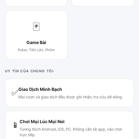
🃏
Game Bài
Poker, Tiến Lên, Phỏm
UY TÍN CỦA CHÚNG TÔI
Giao Dịch Minh Bạch
✅
Mọi cược và giao dịch đều được ghi nhận, tra cứu dễ dàng.
Chơi Mọi Lúc Mọi Nơi
📱
Tương thích Android, iOS, PC. Không cần tải app, vào chơi
trực tiếp.