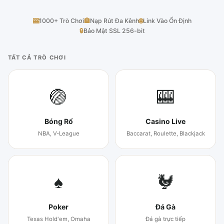
🎰
1000+ Trò Chơi
🏦
Nạp Rút Đa Kênh
🌐
Link Vào Ổn Định
🔒
Bảo Mật SSL 256-bit
TẤT CẢ TRÒ CHƠI
🏐
🎰
Bóng Rổ
Casino Live
NBA, V-League
Baccarat, Roulette, Blackjack
♠
🐓
Poker
Đá Gà
Texas Hold'em, Omaha
Đá gà trực tiếp