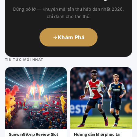
Đừng bỏ lỡ — Khuyến mãi tân thủ hấp dẫn nhất 2026,
chỉ dành cho tân thủ.
Khám Phá
TIN TỨC MỚI NHẤT
Sunwin99.vip Review Slot
Hướng dẫn khôi phục tài