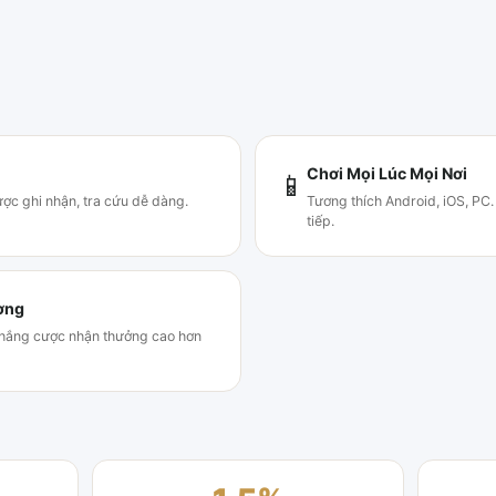
Chơi Mọi Lúc Mọi Nơi
📱
ợc ghi nhận, tra cứu dễ dàng.
Tương thích Android, iOS, PC.
tiếp.
ờng
 thắng cược nhận thưởng cao hơn