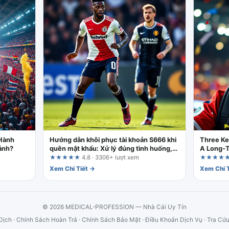
 Hành
Hướng dẫn khôi phục tài khoản S666 khi
Three Ke
ránh?
quên mật khẩu: Xử lý đúng tình huống,
A Long‑T
tránh mất thời gian
Transpar
★★★★★
4.8 · 3306+ lượt xem
★★★★
Xem Chi Tiết →
Xem Chi 
© 2026 MEDICAL-PROFESSION — Nhà Cái Uy Tín
Dịch
·
Chính Sách Hoàn Trả
·
Chính Sách Bảo Mật
·
Điều Khoản Dịch Vụ
·
Tra Cứu