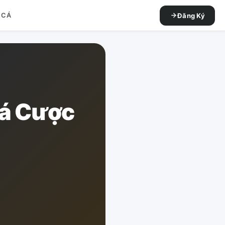
Đăng Ký
 CÁ
á Cược