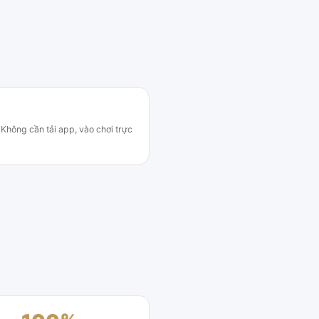
 Không cần tải app, vào chơi trực