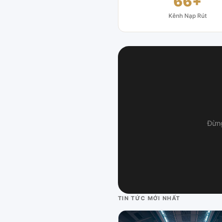
66+
Kênh Nạp Rút
Đừng
TIN TỨC MỚI NHẤT