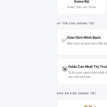
Game Bài
Poker, Tiến Lên, Phỏm
UY TÍN CỦA CHÚNG TÔI
Giao Dịch Minh Bạch
✅
Mọi cược và giao dịch đều đư
Odds Cao Nhất Thị Trư
🎯
Tỷ lệ cược cạnh tranh nhất,
các nhà cái khác.
DẤU ẤN CỦA CHÚNG TÔI