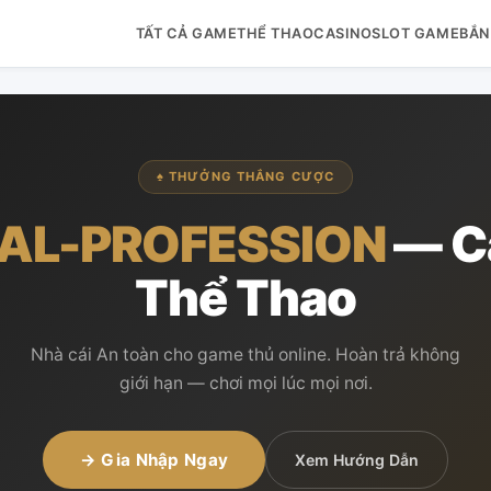
TẤT CẢ GAME
THỂ THAO
CASINO
SLOT GAME
BẮN
♠ THƯỞNG THẮNG CƯỢC
AL-PROFESSION
— C
Thể Thao
Nhà cái An toàn cho game thủ online. Hoàn trả không
giới hạn — chơi mọi lúc mọi nơi.
→ Gia Nhập Ngay
Xem Hướng Dẫn