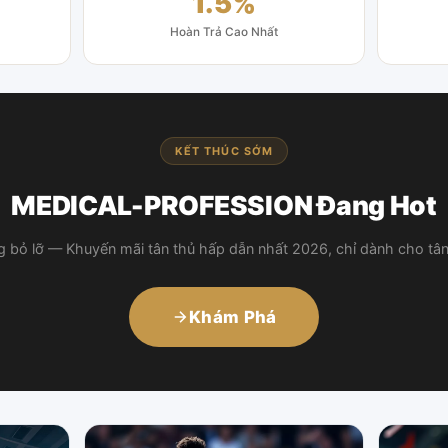
1.5%
Hoàn Trả Cao Nhất
KẾT THÚC SỚM
MEDICAL-PROFESSION Đang Hot
 bỏ lỡ — Khuyến mãi tân thủ hấp dẫn nhất 2026, chỉ dành cho tân
Khám Phá