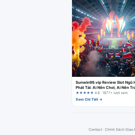
Sunwin99.vip Review Slot Ngũ
Phát Tài: Ai Nên Chơi, Ai Nên T
★★★★★
4.8 · 1877+ lượt xem
Xem Chi Tiết →
Contact
·
Chính Sách Giao 