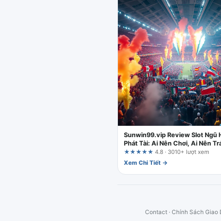
Sunwin99.vip Review Slot Ngũ
Phát Tài: Ai Nên Chơi, Ai Nên T
★★★★★
4.8 · 3010+ lượt xem
Xem Chi Tiết →
Contact
·
Chính Sách Giao 