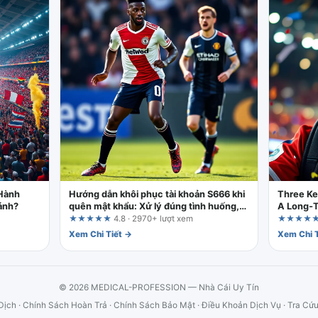
 Hành
Hướng dẫn khôi phục tài khoản S666 khi
Three Ke
ránh?
quên mật khẩu: Xử lý đúng tình huống,
A Long‑T
tránh mất thời gian
Transpar
★★★★★
4.8 · 2970+ lượt xem
★★★★
Xem Chi Tiết →
Xem Chi 
© 2026 MEDICAL-PROFESSION — Nhà Cái Uy Tín
Dịch
·
Chính Sách Hoàn Trả
·
Chính Sách Bảo Mật
·
Điều Khoản Dịch Vụ
·
Tra Cứu