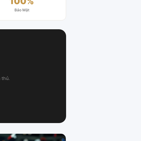
100%
Bảo Mật
 thủ.