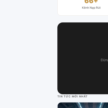
66+
Kênh Nạp Rút
Đừng
TIN TỨC MỚI NHẤT