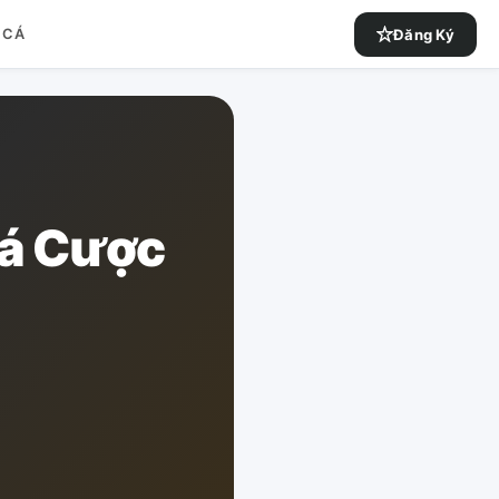
Đăng Ký
 CÁ
á Cược