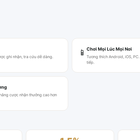
Chơi Mọi Lúc Mọi Nơi
📱
ợc ghi nhận, tra cứu dễ dàng.
Tương thích Android, iOS, PC.
tiếp.
ờng
 thắng cược nhận thưởng cao hơn