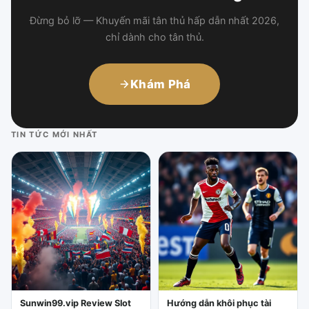
Đừng bỏ lỡ — Khuyến mãi tân thủ hấp dẫn nhất 2026,
chỉ dành cho tân thủ.
Khám Phá
TIN TỨC MỚI NHẤT
Sunwin99.vip Review Slot
Hướng dẫn khôi phục tài