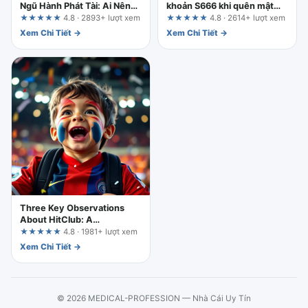
Ngũ Hành Phát Tài: Ai Nên
khoản S666 khi quên mật
Chơi, Ai Nên Tránh?
khẩu: Xử lý đúng tình
★★★★★
4.8 · 2893+ lượt xem
★★★★★
4.8 · 2614+ lượt xem
huống, tránh mất thời gian
Xem Chi Tiết →
Xem Chi Tiết →
Three Key Observations
About HitClub: A
Long‑Term User’s
★★★★★
4.8 · 1981+ lượt xem
Perspective on
Xem Chi Tiết →
Transparency, Speed and
Security
© 2026 MEDICAL-PROFESSION — Nhà Cái Uy Tín