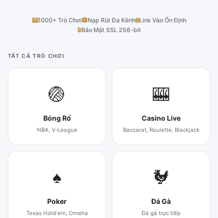
🎰
1000+ Trò Chơi
🏦
Nạp Rút Đa Kênh
🌐
Link Vào Ổn Định
🔒
Bảo Mật SSL 256-bit
TẤT CẢ TRÒ CHƠI
🏐
🎰
Bóng Rổ
Casino Live
NBA, V-League
Baccarat, Roulette, Blackjack
♠
🐓
Poker
Đá Gà
Texas Hold'em, Omaha
Đá gà trực tiếp