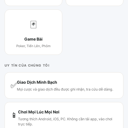
🃏
Game Bài
Poker, Tiến Lên, Phỏm
UY TÍN CỦA CHÚNG TÔI
Giao Dịch Minh Bạch
✅
Mọi cược và giao dịch đều được ghi nhận, tra cứu dễ dàng.
Chơi Mọi Lúc Mọi Nơi
📱
Tương thích Android, iOS, PC. Không cần tải app, vào chơi
trực tiếp.