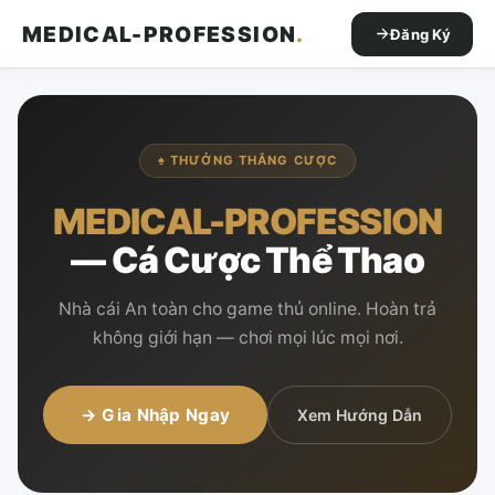
MEDICAL-PROFESSION
.
Đăng Ký
♠ THƯỞNG THẮNG CƯỢC
MEDICAL-PROFESSION
— Cá Cược Thể Thao
Nhà cái An toàn cho game thủ online. Hoàn trả
không giới hạn — chơi mọi lúc mọi nơi.
→ Gia Nhập Ngay
Xem Hướng Dẫn