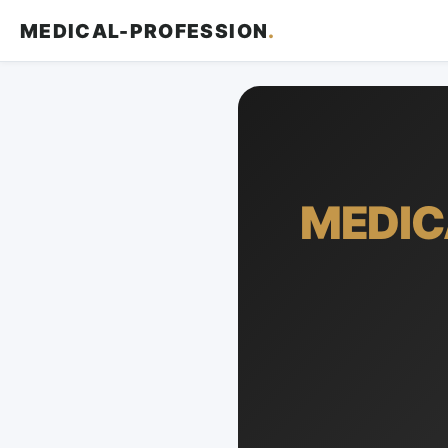
MEDICAL-PROFESSION
.
MEDIC