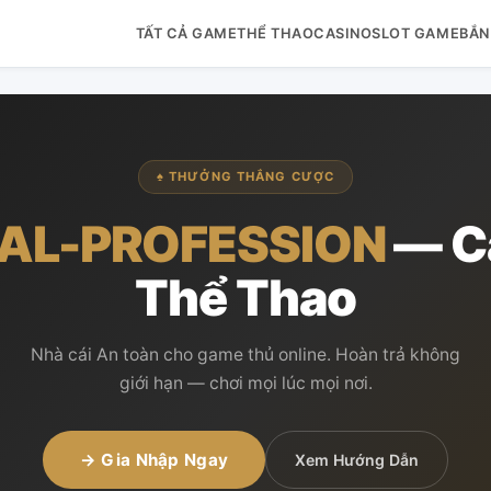
TẤT CẢ GAME
THỂ THAO
CASINO
SLOT GAME
BẮN
♠ THƯỞNG THẮNG CƯỢC
AL-PROFESSION
— C
Thể Thao
Nhà cái An toàn cho game thủ online. Hoàn trả không
giới hạn — chơi mọi lúc mọi nơi.
→ Gia Nhập Ngay
Xem Hướng Dẫn