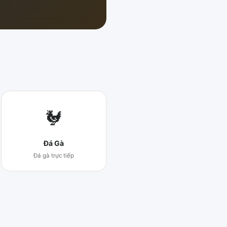
🐓
Đá Gà
Đá gà trực tiếp