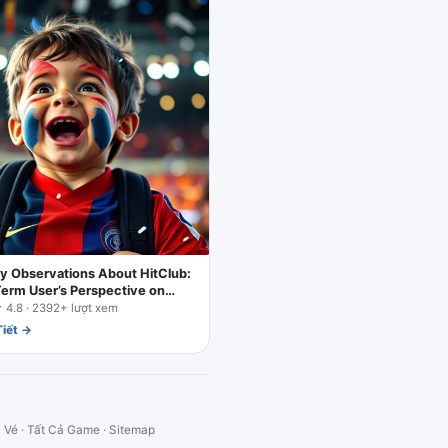
y Observations About HitClub:
erm User’s Perspective on
ency, Speed and Security
★
4.8 · 2392+ lượt xem
Tiết →
 Vé
·
Tất Cả Game
·
Sitemap