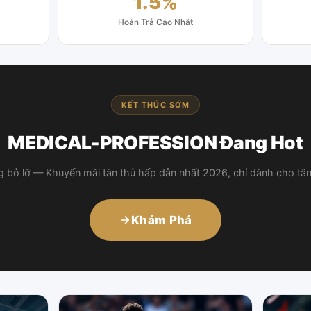
1.5%
Hoàn Trả Cao Nhất
KẾT THÚC SỚM
MEDICAL-PROFESSION Đang Hot
 bỏ lỡ — Khuyến mãi tân thủ hấp dẫn nhất 2026, chỉ dành cho tân
Khám Phá