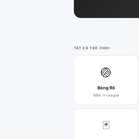
TẤT CẢ TRÒ CHƠI
🏐
Bóng Rổ
NBA, V-League
🃏