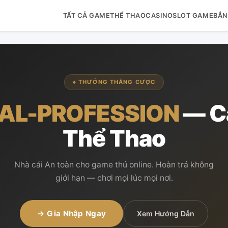
TẤT CẢ GAME
THỂ THAO
CASINO
SLOT GAME
BẮN
♠ THƯỞNG THẮNG CƯỢC
AL-PROFESSION
— C
Thể Thao
Nhà cái An toàn cho game thủ online. Hoàn trả không
giới hạn — chơi mọi lúc mọi nơi.
→ Gia Nhập Ngay
Xem Hướng Dẫn