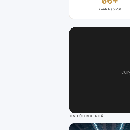
66+
Kênh Nạp Rút
Đừng
TIN TỨC MỚI NHẤT