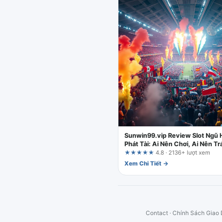
Sunwin99.vip Review Slot Ngũ
Phát Tài: Ai Nên Chơi, Ai Nên T
★★★★★
4.8 · 2136+ lượt xem
Xem Chi Tiết →
Contact
·
Chính Sách Giao 