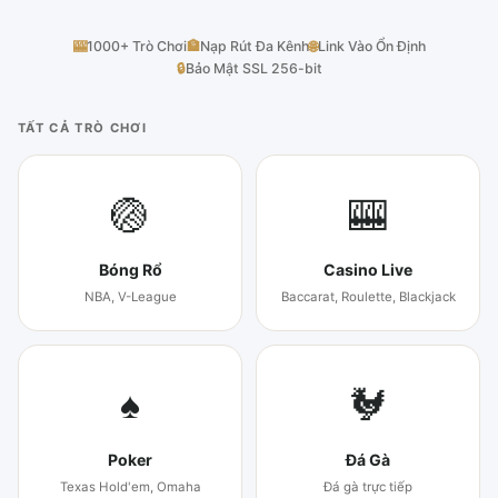
🎰
1000+ Trò Chơi
🏦
Nạp Rút Đa Kênh
🌐
Link Vào Ổn Định
🔒
Bảo Mật SSL 256-bit
TẤT CẢ TRÒ CHƠI
🏐
🎰
Bóng Rổ
Casino Live
NBA, V-League
Baccarat, Roulette, Blackjack
♠
🐓
Poker
Đá Gà
Texas Hold'em, Omaha
Đá gà trực tiếp