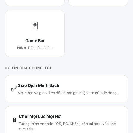
🃏
Game Bài
Poker, Tiến Lên, Phỏm
UY TÍN CỦA CHÚNG TÔI
Giao Dịch Minh Bạch
✅
Mọi cược và giao dịch đều được ghi nhận, tra cứu dễ dàng.
Chơi Mọi Lúc Mọi Nơi
📱
Tương thích Android, iOS, PC. Không cần tải app, vào chơi
trực tiếp.