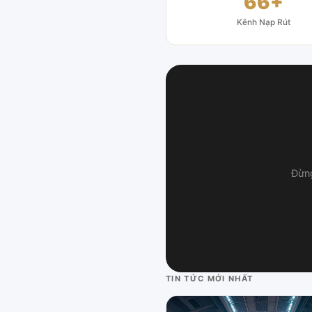
66+
Kênh Nạp Rút
Đừng
TIN TỨC MỚI NHẤT