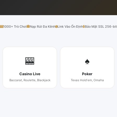
🎰
1000+ Trò Chơi
🏦
Nạp Rút Đa Kênh
🌐
Link Vào Ổn Định
🔒
Bảo Mật SSL 256-bit
🎰
♠
Casino Live
Poker
Baccarat, Roulette, Blackjack
Texas Hold'em, Omaha