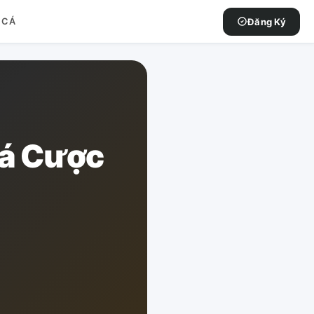
Đăng Ký
 CÁ
á Cược