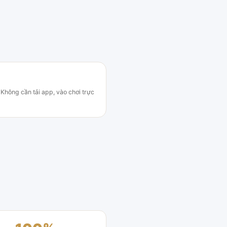
 Không cần tải app, vào chơi trực