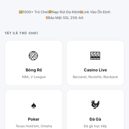
🎰
1000+ Trò Chơi
🏦
Nạp Rút Đa Kênh
🌐
Link Vào Ổn Định
🔒
Bảo Mật SSL 256-bit
TẤT CẢ TRÒ CHƠI
🏐
🎰
Bóng Rổ
Casino Live
NBA, V-League
Baccarat, Roulette, Blackjack
♠
🐓
Poker
Đá Gà
Texas Hold'em, Omaha
Đá gà trực tiếp