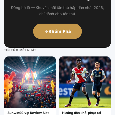
Đừng bỏ lỡ — Khuyến mãi tân thủ hấp dẫn nhất 2026,
chỉ dành cho tân thủ.
Khám Phá
TIN TỨC MỚI NHẤT
Sunwin99.vip Review Slot
Hướng dẫn khôi phục tài